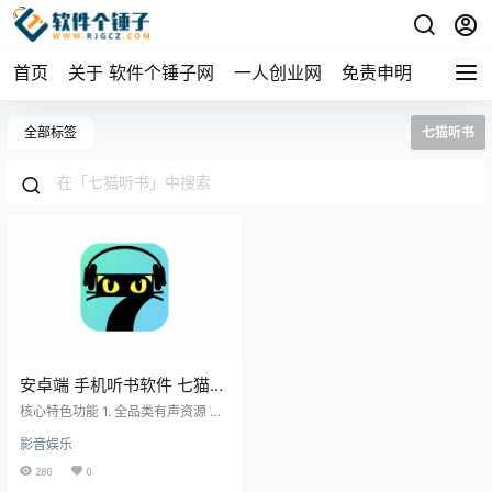
首页
关于 软件个锤子网
一人创业网
免责申明
全部标签
七猫听书
安卓端 手机听书软件 七猫免
费听书 v1.10.1 【软件个锤子
核心特色功能 1. 全品类有声资源 汇
·R3241】
集都市言情、玄幻武侠、历史军事
影音娱乐
等各类题材，上万部正版授权作品
每日更新。 2. 专业级听觉体验 特邀
280
0
知名声优倾情演绎，配合专业后期