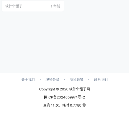
制作，带来沉浸式的听书享受。 3.
软件个锤子
1 年前
智能推荐系统 基于AI算法分析您的
听书偏好，精准推送您可能感兴趣
的新作品。 实用功能详解 1. 离线畅
听模式 一键下载心仪内容，通勤路
上、运动时都能随时享受，不消耗
流量。 2. 多场景使用体验 独创…
·
·
·
关于我们
服务条款
隐私政策
联系我们
Copyright © 2026
软件个锤子网
闽ICP备2024059974号-2
查询 11 次，耗时 0.7780 秒