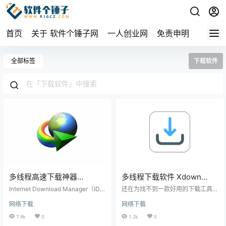
首页
关于 软件个锤子网
一人创业网
免责申明
全部标签
下载软件
多线程高速下载神器
多线程下载软件 Xdown
（IDM）Internet Download
v2.0.9.3 免费开源【软件个
Internet Download Manager（ID
还在为找不到一款好用的下载工具
Manager v6.43 Build7 俄罗
M）是一款国际知名的下载加速工
锤子·R1409】
发愁？Xdown可能就是你的最佳选
网络下载
网络下载
具，由亿破姐提供的本允许用户免
择！这是一款完全开源免费的PC端
斯大神KpoJIuK | 软件个锤
费使用所有高级功能。该工具以其
下载工具，不仅无广告，还集合了 I
7.8k
0
1.2k
0
子 | R1020
多线程下载技术而著称，能够显著
DM 的多线程下载和 BitTorrent 功