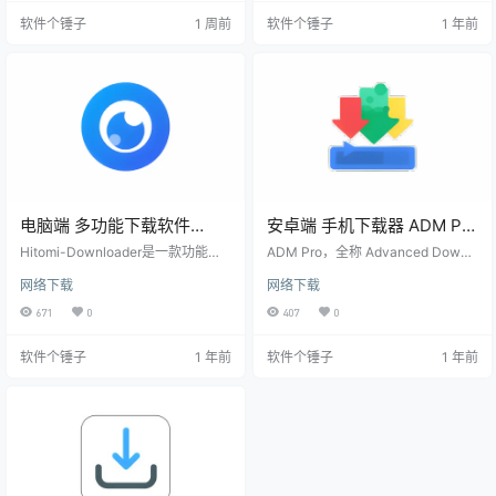
提升下载速度，并提供断点续传等
能。无论你需要下载百度网盘文
软件个锤子
1 周前
软件个锤子
1 年前
功能。 主要功能 下载加速：IDM通
件、磁力链接，还是 YouTube 视
过智能动态文件分段技术，将下载
频，这款工具都能帮你轻松搞定。
速度提升至5倍，优化每次下载。 浏
核心功能亮点 多线程极速下载：支
览器集成：完美集成至所有主流浏
持最高128线程并发，大幅提升下载
览器，包括Chrome、Firefox、Edg
速度； 多协议支持：兼容百度网盘
e等，自动接管文件…
Aria 链接、HTTP/…
电脑端 多功能下载软件
安卓端 手机下载器 ADM Pro
Hitomi Downloader v4.2 官
for Android v14.0.38 【软
Hitomi-Downloader是一款功能全
ADM Pro，全称 Advanced Downl
方版【软件个锤子·R2160】
面的下载工具，专为Windows用户
件个锤子·R2099】
oad Manager Pro，是一款功能强
网络下载
网络下载
设计。它不仅支持传统的BT下载和
大的安卓下载工具。它不仅支持最
磁力链接，还能轻松下载网络上的
高128线程的多线程下载，还能突破
671
0
407
0
图片、视频和音频文件。 软件特色
百度云的限速，让下载速度飞速提
直观的用户界面：Hitomi-Downloa
升。除了强大的下载能力，ADM Pr
软件个锤子
1 年前
软件个锤子
1 年前
der拥有一个简单明了的用户界面，
o 还能自定义界面、编辑下载列表，
让下载任务变得轻松易懂。 下载加
并优化网络端口，提升整体下载效
速功能：软件通过技术手段提升下
率。无论是通过WiFi还是移动网
载速度，让文件获取更加迅速。 多
络，都可以轻松控制并加速下载。
线程支持：单个任务可以支持高达3
强大的下载功能 ADM Pro 具备非常
2个线程，大幅提高…
出色的下…