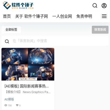
首页
关于 软件个锤子网
一人创业网
免责申明
全部标签
体育新闻
[AE模板] 国际新闻赛事热点
广播设计栏目整套包装模板
【模板介绍】 News Graphics Pac
包 News Graphics Package
kage 是一个完整的广播设计新闻
AE模版
包，具有开场白、演播室、运动开
场白、下三分之一、循环动画背
158
0
景、天气和其他信息图形元素，可