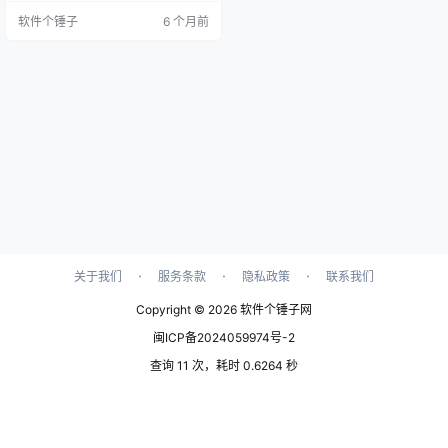
用于创建电视广播节目、社交新闻
软件个锤子
6 个月前
节目、频道包装等。 【模板特点】
完整的广播设计新闻包，包含开场
白、演播室、运动开场白、下三分
之一、循环动画背景、天气和其他
信息图形元素。 提供颜色控制和3个
成品颜色版本。 适用于电视广播节
目、社交新…
·
·
·
关于我们
服务条款
隐私政策
联系我们
Copyright © 2026
软件个锤子网
闽ICP备2024059974号-2
查询 11 次，耗时 0.6264 秒