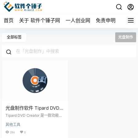
首页
关于 软件个锤子网
一人创业网
免责申明
全部标签
光盘制作
光盘制作软件 Tipard DVD
Creator v5.3.8 【软件个锤
Tipard DVD Creator 是一款功能强
子·R2497】
大且操作简单的光盘制作软件，支
其他工具
持多种视频和音频格式的刻录。无
论是家庭视频、电影还是音乐，它
284
0
都能帮你轻松制作出专业级别的 DV