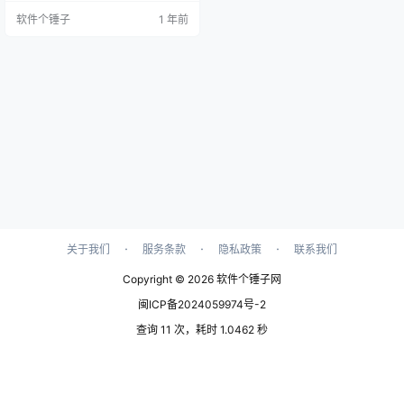
D 光盘。此外，它还提供菜单模板
软件个锤子
1 年前
定制、音轨字幕处理、视频编辑等
丰富功能，满足你的个性化需求。
核心功能 多格式支持 广泛兼容：支
持 MP4、AVI、MOV、WMV、MK
V、FLV、MPEG、TS、MTS、M2
TS、VOB、MO…
·
·
·
关于我们
服务条款
隐私政策
联系我们
Copyright © 2026
软件个锤子网
闽ICP备2024059974号-2
查询 11 次，耗时 1.0462 秒