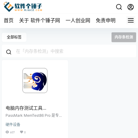
首页
关于 软件个锤子网
一人创业网
免责申明
全部标签
内存条检测
电脑内存测试工具
PassMark MemTest86 Pro
PassMark MemTest86 Pro 是专业
v11.7 Build 1000 版
的电脑内存测试工具，用于检测内
硬件设备
存硬件故障。支持基本测试、综合
Win/Mac | 软件个锤子 |
测试、缓存测试等多种模式，可自
607
0
R1320
定义参数，实时监控进度并生成详