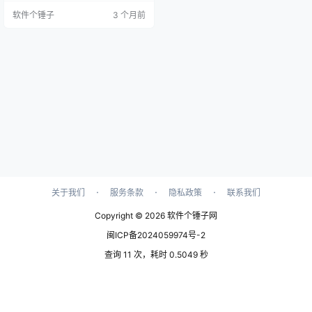
细报告，兼容DDR/DDR2/DDR3/D
软件个锤子
3 个月前
DR4内存。 ▲ PassMark MemTest
86 Pro 主界面截图 电脑蓝屏、死
机、软件闪退，查不出原因？ 有时
候电脑突然蓝屏，或者开机启动失
败，系统提示内存错误，但又不知
道是不…
·
·
·
关于我们
服务条款
隐私政策
联系我们
Copyright © 2026
软件个锤子网
闽ICP备2024059974号-2
查询 11 次，耗时 0.5049 秒