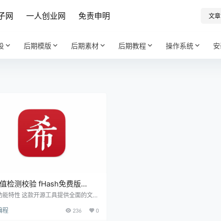
子网
一人创业网
免责申明
文章
设
后期模版
后期素材
后期教程
操作系统
安
值检测校验 fHash免费版
25.7.13 / Mac25.7.13【软件个
功能特性 这款开源工具提供全面的文件
算解决方案： 支持MD5、SHA1、S
·R3209】
编程
236
0
56和SHA512多种哈希算法 简洁直观的
操作体验 与系统资源管理器/访达深度