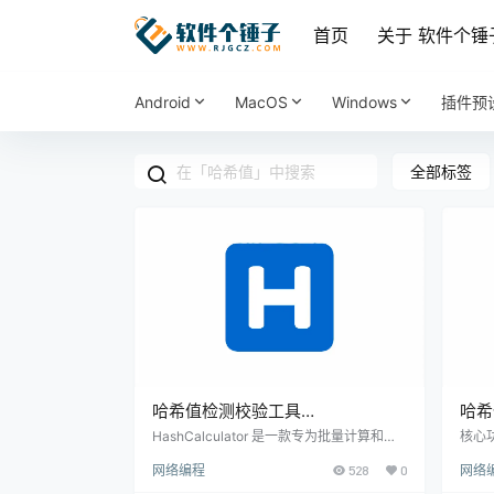
首页
关于 软件个锤
Android
MacOS
Windows
插件预
全部标签
哈希值检测校验工具
哈希
HashCalculator v6.2.1 免费版【软
Win
HashCalculator 是一款专为批量计算和校
核心
验文件哈希值而设计的工具，能够有效减少
哈希计
件个锤子·R2584】
锤子
网络编程
528
0
网络
查找、筛选、统计等繁琐操作，让文件校验
HA2
变得更加简单快捷。 支持多种哈希算法，满
拖放