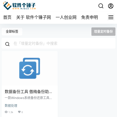
首页
关于 软件个锤子网
一人创业网
免责申明
全部标签
增量定时备份
数据备份工具 傲梅备份助手
AOMEI Backupper v8.3.0 |
一款Windows系统备份还原工具，
软件个锤子 | R1426
支持系统备份、磁盘/分区备份、文
数据处理
件备份。增量备份节省空间，定时
备份自动执行，支持系统迁移和磁
1.3k
0
盘克隆。中文，解压即用。 ▲ 傲梅