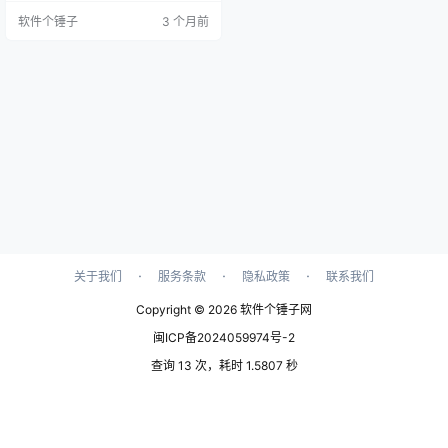
备份助手主界面截图 你是不是也这
软件个锤子
3 个月前
样？ 系统崩溃后重要文件全没了？
电脑突然蓝屏、中病毒，重装系统
后发现桌面文档、项目资料全部丢
失，后悔没提前备份。 手动备份太
麻烦总是忘记？每次想起备份时已
经是数据丢失之后，平时想不起来
定期备份重要文件和系统…
·
·
·
关于我们
服务条款
隐私政策
联系我们
Copyright © 2026
软件个锤子网
闽ICP备2024059974号-2
查询 13 次，耗时 1.5807 秒