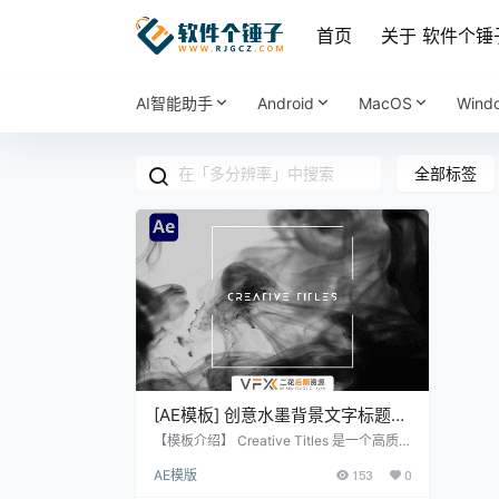
首页
关于 软件个锤
AI智能助手
Android
MacOS
Wind
全部标签
[AE模板] 创意水墨背景文字标题展
示片头动画 Creative Titles
【模板介绍】 Creative Titles 是一个高质
量的AE模板，具有专门捕获的墨水镜头，渲
AE模版
153
0
染速度快，适用于制作创意水墨背景的文字
标题展示和片头动画。 【模板特点】 高质