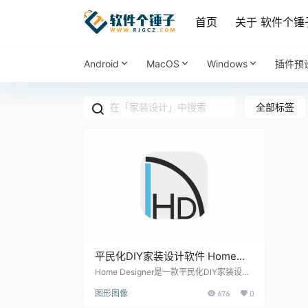
首页
关于 软件个锤
Android
MacOS
Windows
插件预
全部标签
平民化DIY家装设计软件 Home
Designer v27.3.3.12 | 软件个锤子
Home Designer是一款平民化DIY家装设计
软件，支持2D户型绘制、3D实景渲染、全
| R5032
图形图像
676
0
屋布局、造价估算和全景漫游，内置海量免
费素材库，无需专业基础即可轻松设计新房