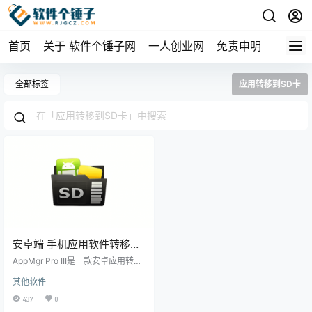
首页
关于 软件个锤子网
一人创业网
免责申明
全部标签
应用转移到SD卡
安卓端 手机应用软件转移到
内存卡 AppMgr Pro III v6.14
AppMgr Pro III是一款安卓应用转移
b240006149 版 | 软件个锤
到SD卡的工具，支持将App迁移到
其他软件
内存卡、冻结应用、隐藏系统应
子 | R5029
用、批量清除缓存等，帮助解决手
437
0
机存储空间不足的问题，操作简单