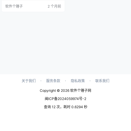
直观。 ▲ 软件主界面截图 手机存储
软件个锤子
2 个月前
空间总不够用？你肯定经历过 手机
用了两年，64GB的存储空间总是捉
襟见肘。拍几张照片、装几个常用A
pp，系统就开始提示“存储空间不
足”。想清理一下吧，照片视频舍不
得删，App又都是常用的。 更头疼…
·
·
·
关于我们
服务条款
隐私政策
联系我们
Copyright © 2026
软件个锤子网
闽ICP备2024059974号-2
查询 12 次，耗时 0.6294 秒