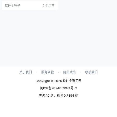
清爽。 【它在什么情况下能帮
软件个锤子
2 个月前
你？】 当你遇到弹窗广告、流氓软
件怎么都关不掉，甚至在任务管理
器里都找不到它的进程时。 当某个
程序卡死无响应，用系统的任务管
理器也结束不了任务，导致电脑卡
顿时。 当你怀疑电脑被恶意软件或
病毒入侵，有不明进程在后台偷…
·
·
·
关于我们
服务条款
隐私政策
联系我们
Copyright © 2026
软件个锤子网
闽ICP备2024059974号-2
查询 10 次，耗时 0.7894 秒