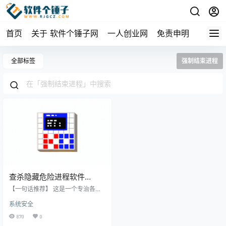
首页
关于 软件个锤子网
一人创业网
免责申明
全部标签
强制结束进程
查杀隐藏危险进程软件
ProcessKO v6.77 | 软件个
【一句话推荐】 这是一个专治各种
锤子 | R4956
“关不掉”的流氓软件和后台进程的
系统安全
“任务管理器”。它只有300KB大
小，却能一键揪出并强制结束那些
870
0
隐藏的危险进程，让你的电脑恢复