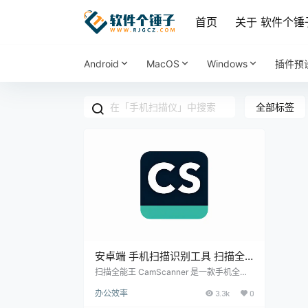
首页
关于 软件个锤
Android
MacOS
Windows
插件预
全部标签
安卓端 手机扫描识别工具 扫描全
能王 CamScanner v7.20.5 | 软件
扫描全能王 CamScanner 是一款手机全能
扫描识别工具，支持文档扫描、OCR文字识
个锤子 | R1325
办公效率
3.3k
0
别、表格识别、证件照扫描、名片识别等功
能，识别精度高，效果堪比千元扫描仪。 ▲