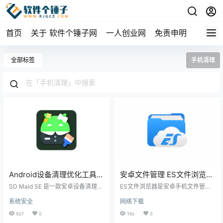
首页
关于 软件个锤子网
一人创业网
免责申明
全部标签
手机清理
Android设备清理优化工具
安卓文件管理 ES文件浏览器
SD女佣 SD Maid SE v1.7.2-
ES File Explorer v4.4.3.6 |
SD Maid SE 是一款安卓设备清理优
ES文件浏览器是安卓手机文件管理
ro0 | 软件个锤子 | R1311
化工具。它可以帮手机扫描并删除
软件个锤子 | R1114
工具，支持文件分类搜索、局域网
系统安全
网络下载
缓存、残留等垃圾文件，管理应
共享、FTP传输，无广告可管理手机
用，还能分析存储空间，让手机运
存储空间，是清理垃圾和整理文件
867
0
986
0
行更流畅，大部分功能不需要ROOT
的好帮手。 ▲ ES文件浏览器 主界