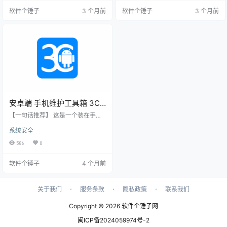
权限就能用。 ▲ SD Maid SE 主界
面截图 手机存储不够用的时候 手机
软件个锤子
3 个月前
软件个锤子
3 个月前
面截图 手机越用越卡、空间总是不
用了几个月，经常提示存储空间不
够？ 用了一段时间的安卓手机，是
足，打开文件管理器却不知道哪些
不是经常收到“存储空间不足”的提
文件可以删。 想在手机和电脑之间
示？打开设置一看，微信和其他应
传个文件，找来找去没有方便的方
用动辄占用十几个G，还有一些不知
式，数据线又不在身边。 下载的安
道哪来的“其他文件”怎么也删不掉。
装包、缓存的图片视频散落在各个
…
文件夹里，想一键清理…
安卓端 手机维护工具箱 3C
一体工具箱 v3.1.7b 【软件
【一句话推荐】 这是一个装在手机
个锤子·R4964】
里的“全能管家”，集清理、加速、管
系统安全
理、监控于一身，帮你把安卓手机
打理得干干净净、运行如飞，而且
586
0
专业版功能全，还没广告。 【它在
什么情况下能帮你？】 当你感觉手
软件个锤子
4 个月前
机越用越卡，打开App变慢，想一键
清理后台、释放内存，让手机恢复
流畅时。 当你的手机存储空间总是
不够用，被各种缓存、残留文件塞
·
·
·
关于我们
服务条款
隐私政策
联系我们
满，需要深度清理垃圾时。 当你想
卸载预装的垃圾软件，或者批量管
Copyright © 2026
软件个锤子网
理已安装的应用，但又怕…
闽ICP备2024059974号-2