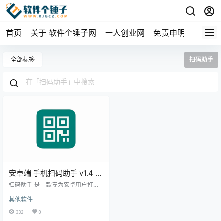
首页
关于 软件个锤子网
一人创业网
免责申明
全部标签
扫码助手
安卓端 手机扫码助手 v1.4 免
费版 无需网络权限
扫码助手 是一款专为安卓用户打造
的轻量级扫码工具，旨在提升您的
其他软件
工作效率。与市面上许多复杂且臃
肿的扫码应用不同，扫码助手以其
332
0
和简洁而著称，不需要任何网络权