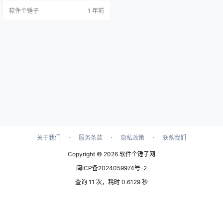
限，也完全没有广告干扰，是追求
软件个锤子
1 年前
高效工作用户的最佳选择。 为什么
选择扫码助手？ 1. 无网络权限：在
当今信息泄露频发的环境下，安全
与隐私成为每个用户的首要关注
点。扫码助手无需任何网络权限，
您的扫码数据不会通过网络传输，
安全性得到最大保障。 2. 无广…
·
·
·
关于我们
服务条款
隐私政策
联系我们
Copyright © 2026
软件个锤子网
闽ICP备2024059974号-2
查询 11 次，耗时 0.6129 秒