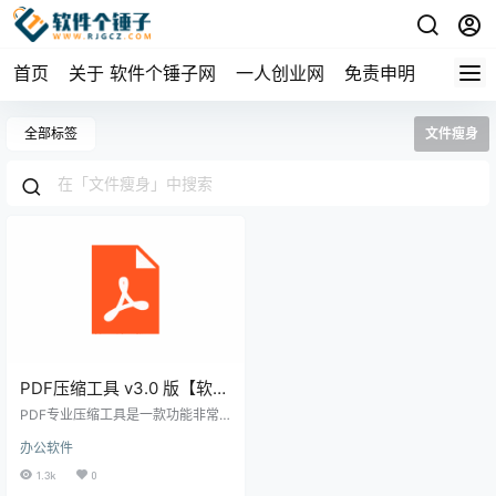
首页
关于 软件个锤子网
一人创业网
免责申明
全部标签
文件瘦身
PDF压缩工具 v3.0 版【软件
个锤子·R4876】
PDF专业压缩工具是一款功能非常
强大的PDF压缩软件。它完全不限
办公软件
制PDF的页数，支持4种不同的压缩
模式，能够智能分析PDF文件里的
1.3k
0
内容并自动优化压缩参数。软件采