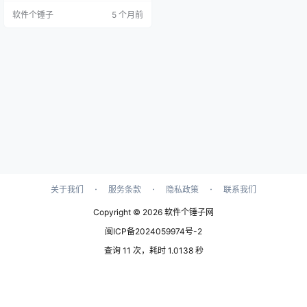
用了高效的压缩算法，具备多线程
软件个锤子
5 个月前
并行处理的能力，界面设计现代
化，操作起来很便捷，还提供了完
善的错误处理机制，可以量化展示
压缩前后的效果对比。这款工具可
以通过百度云或者蓝奏云进行下
载。 解决痛点：告别臃肿的PDF文
件 在日常办公和学习中，体积巨…
·
·
·
关于我们
服务条款
隐私政策
联系我们
Copyright © 2026
软件个锤子网
闽ICP备2024059974号-2
查询 11 次，耗时 1.0138 秒