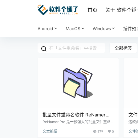
首页
关于 软件个锤
Android
MacOS
Windows
插件预
全部标签
批量文件重命名软件 ReNamer
文件
Pro v7.9.0.1 | 软件个锤子 | R1968
Min
ReNamer Pro 是一款强大的批量文件重命
这款
名软件，专为PC用户设计。它能帮助你快
势： 
子·R
文本编辑
879
0
文件
速、轻松地批量重命名文件和文件夹，支持
无需安
多种命名规则和预览功能，让文件管理变得
Win