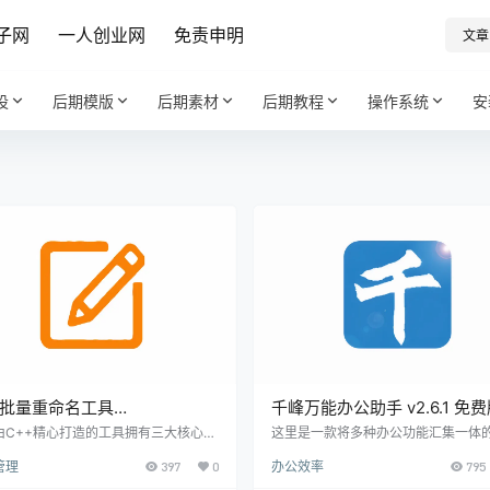
子网
一人创业网
免责申明
文章
设
后期模版
后期素材
后期教程
操作系统
安
批量重命名工具
千峰万能办公助手 v2.6.1 免费
iRenamer v2.2.2 【软件个锤
合了40种实用工具
由C++精心打造的工具拥有三大核心优
这里是一款将多种办公功能汇集一体
✓ 极致轻量 - 体积小巧不占资源 ✓ -
工具——千峰办公助手。由52pj大佬
3108】
管理
397
0
办公效率
795
装即开即用 ✓ 全系统兼容 - 从XP到
这款软件，包含了七大核心模块：自
11统统支持 主要特点 1. 高效批量处理
务、系统工具、文件工具、PDF工具、