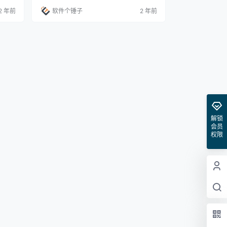
涵盖了
著称，能够轻松管理和批量重命名文件和目
2 年前
软件个锤子
2 年前
理常
录，让繁琐的重命名工作变得简单快捷。 主
度。因
要特点和功能 批量重命名：Flut Renamer
、自
提供多种重命名选项，包括文本插入、替
盘、鼠
换、删除和重新排列，实现高效批量处理。
一切机
…
解锁
会员
权限