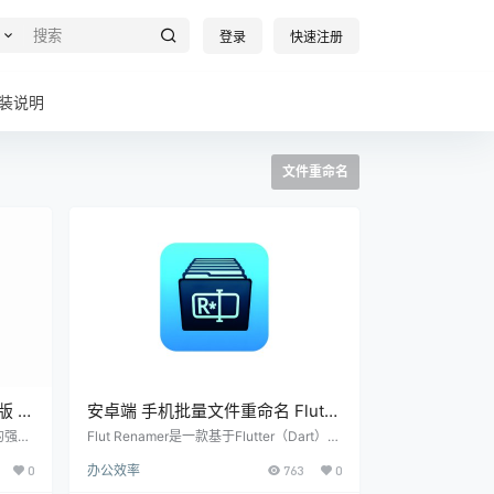
登录
快速注册
装说明
文件重命名
版 聚
安卓端 手机批量文件重命名 Flut
Renamer v1.5.1 免费版
的强大
Flut Renamer是一款基于Flutter（Dart）开
开发的
发的多平台文件重命名工具，支持Linux、
0
办公效率
763
0
动任
Windows、Android、iOS和macOS。此工
OCR
具以其简洁直观的用户界面和强大的功能而