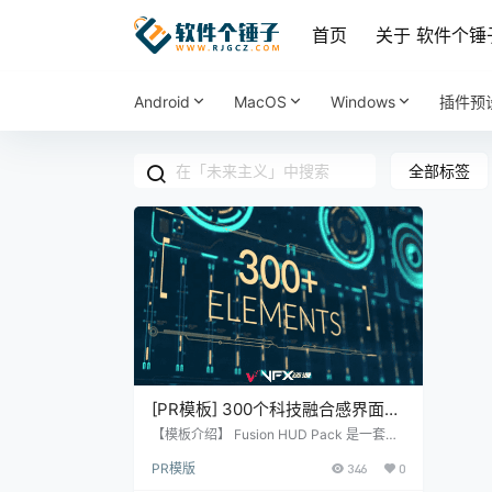
首页
关于 软件个锤
Android
MacOS
Windows
插件预
全部标签
[PR模板] 300个科技融合感界面图
形元素动画 Fusion HUD Pack
【模板介绍】 Fusion HUD Pack 是一套包
含超过300个科技融合感界面图形元素动画
PR模版
346
0
的PR模板。它采用模块化结构，提供全局
和局部颜色控制，便于用户轻松组合并创建