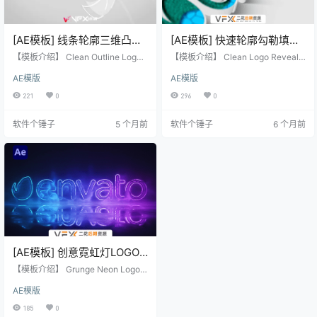
[AE模板] 线条轮廓三维凸显
[AE模板] 快速轮廓勾勒填充
光泽明亮LOGO标志动画
显现logo标志动画 Clean
【模板介绍】 Clean Outline Logo
【模板介绍】 Clean Logo Reveal
Clean Outline Logo
是一款采用线条轮廓与三维凸显效
Logo Reveal
是一个时长7秒的现代风格AE标志揭
AE模版
AE模版
果，呈现光泽明亮视觉的LOGO标志
示动画模板，通过轮廓勾勒和填充
动画AE模板。它风格现代、干净，
的方式快速显现logo，100%纯AE创
221
0
296
0
适用于商业、公司、社交媒体等多
建完成。 【模板特点】 时长仅7秒
种场景的标志展示与开场。 【模板
的现代风格标志揭示动画。 100%纯
软件个锤子
5 个月前
软件个锤子
6 个月前
特点】 采用线条轮廓与三维凸显效
AE创建完成。 可以在[Color]合成中
果，视觉明亮光泽。 风格现代、干
对标志的挤出、阴影、背景等的颜
净、简约，富有设计感。 适用于商
色进行自定义调整。 【模板信息】
业、公司、社交媒体等多种场景。
✅ 支持软件：建议使用 After Effect
专为标志动画、标志开场和展示设
s 2020 或更高版…
计。 无需安装任何第三方插件。 …
[AE模板] 创意霓虹灯LOGO
标志动画 Grunge Neon
【模板介绍】 Grunge Neon Logo
Logo
是一款创意霓虹灯LOGO标志动画A
AE模版
E模板，融合了赛博朋克、蒸汽朋
克、科幻等风格元素，适用于制作
185
0
充满环境感、氛围感的电影、游戏