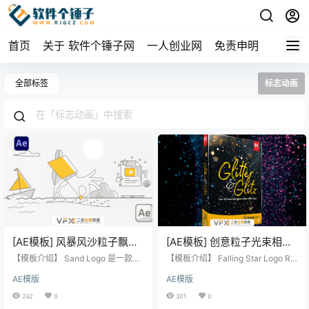
首页
关于 软件个锤子网
一人创业网
免责申明
全部标签
标志动画
[AE模板] 风暴风沙粒子飘散
[AE模板] 创意粒子光束相撞
LOGO标志展示动画 Sand
LOGO标志展示片头 Falling
【模板介绍】 Sand Logo 是一款以
【模板介绍】 Falling Star Logo Re
Logo
风暴风沙粒子飘散效果为核心的LO
Star Logo Reveal
veal 是一款创意粒子光束相撞LOG
AE模版
AE模版
GO标志展示动画AE模板。它通过动
O标志展示片头AE模板。它通过动
态的沙粒消散与汇聚，为您的品牌
态的粒子光束碰撞效果，为品牌标
242
0
301
0
标志或图形带来极具视觉冲击力和
志、公司Logo或片头制作带来震