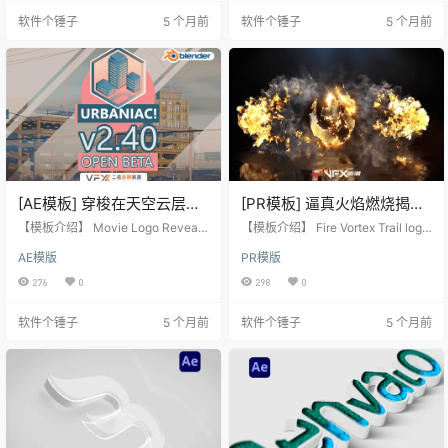
自然感的出场效果。 【模板特点】
撼、科幻的视觉冲击。 【模板特
软件个锤子
5 个月前
软件个锤子
5 个月前
核心效果为风暴风沙粒子飘散与汇
点】 模拟粒子光束相撞的动态视觉
聚。 为LOGO或图形带来极具视觉
效果。 专为品牌标志、公司Logo或
冲击力的出场动画。 效果自然流
片头动画设计。 需要安装Optical Fl
畅，模拟真实的沙粒动态。 【模板
ares插件以实现光束特效。 提供视
信息】 ✅ 支持软件：After Effects 2
频教程，便于学习和快速应用。
023 或更高版本 …
【模板…
[AE模板] 穿梭在天空云层展
[PR模板] 逼真火焰燃烧揭幕
示电影Logo动画 Movie
LOGO标志动画 Fire Vortex
【模板介绍】 Movie Logo Reveal
【模板介绍】 Fire Vortex Trail logo
Logo Reveal
是一款模拟穿梭在天空云层中展示
Trail logo Reveal
Reveal 是一款带有逼真火焰燃烧效
AE模版
PR模版
电影Logo的动画AE模板。它通过穿
果的LOGO标志揭幕动画PR模板。
越云层的动态效果，为电影标志、
您可以通过改变火焰颜色来营造不
276
0
298
0
品牌Logo或片头制作增添宏大、梦
同的氛围，适用于电影、预告片、
幻的视觉氛围。 【模板特点】 模拟
电视节目、广告、促销和活动视频
软件个锤子
5 个月前
软件个锤子
5 个月前
在天空云层中穿梭飞行的动态视觉
的简短介绍。 【模板特点】 带有逼
效果。 专为电影标志、品牌Logo或
真的火焰燃烧和涡流拖尾效果。 火
片头动画设计。 无需外置插件，在A
焰颜色可自定义，轻松改变视频氛
fter Effects中即可直接使用。 提供
围和情绪。 适用于电影、预告片、
视频教程，便于学习和快速应用。
电视节目、广告、促销和活动视频
【模板信…
的简短介绍。 无需第…