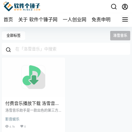
首页
关于 软件个锤子网
一人创业网
免责申明
全部标签
洛雪音乐
付费音乐播放下载 洛雪音乐
助手 Win2.12.2 / Win3.3.0
洛雪音乐助手是一款出色的第三方
fix.8 / Mac3.2.3 /
音乐搜索与下载软件，支持多个接
影音娱乐
口，界面设计精美且易用。作为国
Android1.8.9 附音源 | 软件
内领先的音乐下载工具，它的功能
6.1k
0
个锤子 | R1124
远超其他软件，尤其在下载体验