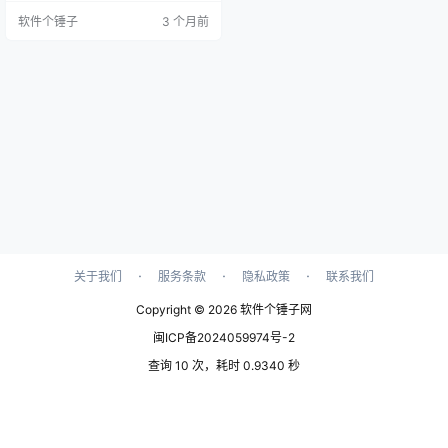
上，洛雪音乐助手相较其他软件表
软件个锤子
3 个月前
现更为强大，是值得推荐的音乐神
器。 一站式免费音乐服务 洛雪音乐
助手完全免费，且支持在线听歌，
无需任何安装，用户可直接下载最
新版本，并导入音源进行使用。软
件基于Electron和Vue开发，确保了
稳定性和流畅的体验。 功能…
·
·
·
关于我们
服务条款
隐私政策
联系我们
Copyright © 2026
软件个锤子网
闽ICP备2024059974号-2
查询 10 次，耗时 0.9340 秒