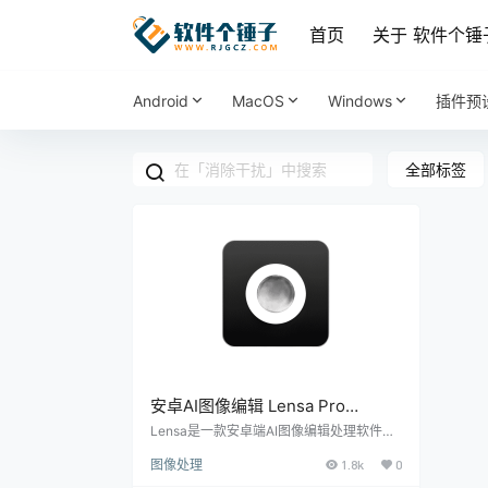
首页
关于 软件个锤
Android
MacOS
Windows
插件预
全部标签
安卓AI图像编辑 Lensa Pro
v6.3.1.860 | 软件个锤子 | R5026
Lensa是一款安卓端AI图像编辑处理软件，
支持一键美颜美化、智能消除干扰物、AI生
图像处理
1.8k
0
成多风格头像和自画像，适用于社交媒体修
图、专业摄影后期和创意设计，功能全面且