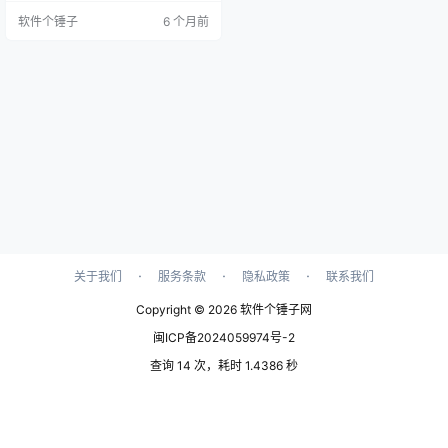
断出系统哪里有问题，给出修复建
软件个锤子
6 个月前
议，还自带清理垃圾、优化系统速
度，甚至修复损坏的数字文件这些
实用工具。 RepairKit具体能为你做
什么？ 这款软件的功能覆盖了系统
维护的多个方面： 全面的系统扫描
与诊断：它可以对你的电脑进行一
次完整的“…
·
·
·
关于我们
服务条款
隐私政策
联系我们
Copyright © 2026
软件个锤子网
闽ICP备2024059974号-2
查询 14 次，耗时 1.4386 秒