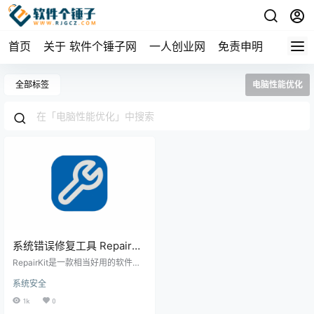
首页
关于 软件个锤子网
一人创业网
免责申明
全部标签
电脑性能优化
系统错误修复工具 RepairKit
v1.3.7 英文版【软件个锤子
RepairKit是一款相当好用的软件，
·R4826】
它的主要任务就是帮你解决电脑系
系统安全
统的各种毛病和错误，同时还能提
升设备的整体性能。简单来说，它
1k
0
就像个电脑“全科医生”，既能扫描诊