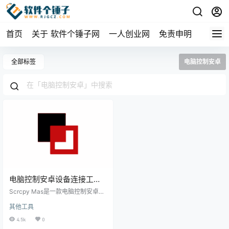
首页
关于 软件个锤子网
一人创业网
免责申明
全部标签
电脑控制安卓
电脑控制安卓设备连接工具
Scrcpy Mas v0.7.3 | 软件个
Scrcpy Mas是一款电脑控制安卓设
锤子 | R4996
备的跨平台工具，支持有线/无线连
其他工具
接、可视化按键映射和毫秒级响
应。基于Scrcpy架构优化，可用于
4.5k
0
电脑玩手游、远程控制等场景，按