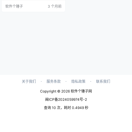
键映射配置可导入导出。 ▲ 软件主
软件个锤子
3 个月前
界面截图 你是不是也有过这种想
法？ 想在电脑上玩手机游戏，但模
拟器要么配置要求高，要么运行起
来卡顿延迟。或者你只是想用电脑
的鼠标键盘来操作手机，但市面上
很多投屏控制工具要么收费，要么
操作延迟高得让人抓…
·
·
·
关于我们
服务条款
隐私政策
联系我们
Copyright © 2026
软件个锤子网
闽ICP备2024059974号-2
查询 10 次，耗时 0.4949 秒