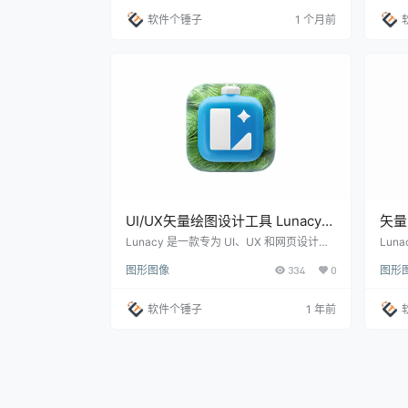
双平台。 ▲ Adobe Illustrator 2025 主界面
容最新版
软件个锤子
1 个月前
截图 干设计的，这种事你一定遇到过 客户
插件合
要一个Logo，你花半天用钢笔工具勾路
是也
径。画海报排版时，手动调间距调得眼睛
动做
酸。想把草图变成矢量图，只能重新描…
反复
UI/UX矢量绘图设计工具 Lunacy
矢量图
免费版 Win11.5.0 / Mac11.5.0【软
免费
Lunacy 是一款专为 UI、UX 和网页设计打
Lun
造的下一代矢量图形应用。它不仅包含了你
件，专
件个锤子·R2641】
图形图像
334
0
图形
在其他设计软件中常见的功能，还做得更加
读取甚
出色。由设计师为设计师打造，Lunacy 让
ch 
你专注于设计流程，减少不必要的干扰。告
ket
软件个锤子
1 年前
别在网上四处寻找图像、切换应用来删除背
户一直
景，或者为占位符文本苦恼！Lunacy 不仅
题。而
能做到这些，还提供了更多强大功能。比 Fi
ind
gma 更快，比 Sketch 更智能！ 100% 免
…
费，零负担 L…