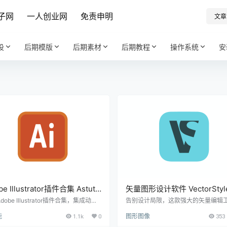
子网
一人创业网
免责申明
文章
设
后期模版
后期素材
后期教程
操作系统
安
be Illustrator插件合集 Astute
矢量图形设计软件 VectorStyl
hics Plug-ins Elite Bundle
Win1.3.00.5 / Mac1.2.030
dobe Illustrator插件合集，集成动态
告别设计局限，这款强大的矢量编辑
、形状路径编辑、矢量化、实时绘图等
创意表达更加自由流畅。 核心功能亮点
5.1 | 软件个锤子 | R4843
个锤子·R3051】
能
1.1k
0
图形图像
353
工具。支持精确选择、路径编辑、位图
准矢量编辑：从基础形状到复杂路径
量图等功能，大幅提升AI设计效率，兼
所欲调整每个细节 智能图层系统：分