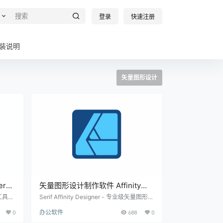
登录
快速注册
装说明
矢量图形设计
er
矢量图形设计制作软件 Affinity
【软件
Designer Win2.6.5.3785 /
工具让
Serif Affinity Designer - 专业级矢量图形设
 精
计软件 Serif Affinity Designer 是由英国 Se
Mac2.6.5【软件个锤子·R1043】
0
办公软件
688
0
，随心
rif 公司开发的一款顶级矢量图形处理软件。
层管理
被誉为“市场上速度最快、操作最流畅、精