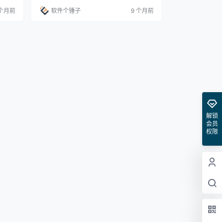
样式
度最高的矢量图形设计工具”，它真正革新
 个月前
软件个锤子
9 个月前
造专业
了图形设计的世界。其强大的功能和专业
/位图
性，使其成为设计师的必备工具。 功能亮
多种
点： 高级色彩管理：无论是在 RGB 还是 L
曲线控
AB 色彩空间中工作，…
应用
解锁
会员
权限