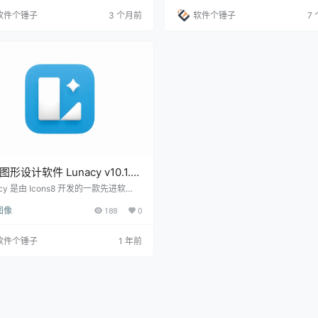
Illustrator。 ▲ Astute Graphics
设计元素，让复杂项目井井有条 丰富
软件个锤子
3 个月前
软件个锤子
7
集在Illustrator中的界面截图 你是不
库：渐变、阴影、混合模式，轻松打
这样？ 在AI里修路径、调锚点，重复劳
视觉效果 多样化输出：支持主流矢量
到手酸？删个多余的路径段要放大缩小
格式，满足各种使用场景 创意工具集 
点，想沿着路径画笔刷却…
笔刷满足不同绘制需求 精确的贝塞尔
制 专业级文字处理功能 特效滤镜一键
设计师…
形设计软件 Lunacy v10.1.0
版
acy 是由 Icons8 开发的一款先进软
为 Windows 用户设计，用于打开、
图像
188
0
至编辑 Sketch 格式文件。随着 Sket
已成为 UI 设计师的标配工具，但由于 S
ch 只支持 macOS 系统，Windows 用
软件个锤子
1 年前
面临着无法查看 .sketch 文件的问
 Lunacy 正好填补了这一空白，让 W
ows 用户可以轻松处理 Sketch 文件。