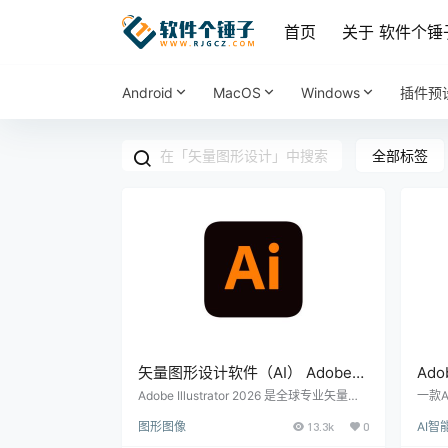
首页
关于 软件个锤
Android
MacOS
Windows
插件预
全部标签
矢量图形设计软件（AI） Adobe
Ado
Illustrator 2026 Win30.5.1.3 /
Grap
Adobe Illustrator 2026 是全球专业矢量图
一款A
形设计软件，支持品牌设计、插画创作与UI
笔刷
Mac29.8.1.2 | 软件个锤子 | R1541
v4.
图形图像
13.3k
0
AI智
设计。新增AI智能生成、3D转盘和实时协
增强
作功能，让矢量创作更高效。支持Win/Mac
转矢