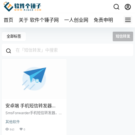
首页
关于 软件个锤子网
一人创业网
免责申明
全部标签
短信转发
安卓端 手机短信转发器
SmsForwarder
SmsForwarder手机短信转发器，支
v3.5.0.260224 免费版 | 软
持将安卓短信自动转发到钉钉、企
其他软件
业微信、邮箱、Telegram等20+渠
件个锤子 | R1751
道。双卡双待，验证码自动转发，
843
0
开源免费。 ▲ 短信转发规则设置界