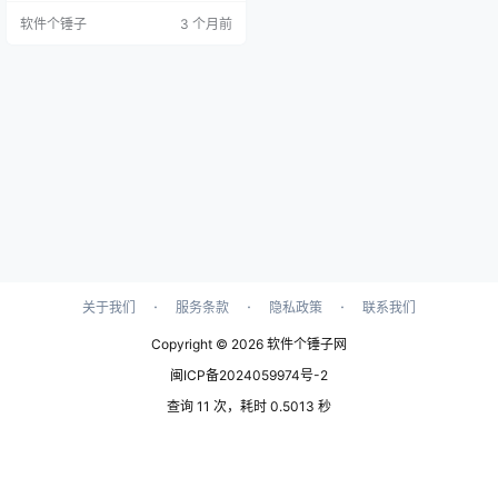
面截图 你是不是也为这事儿头疼
软件个锤子
3 个月前
过？ 你可能有两张手机卡，一张工
作用，一张私人用。平时还好，可
一到需要收验证码的时候，就麻烦
了——手机放在旁边还好，要是手
机在充电、静音，或者你在用平
板、电脑工作，错过重要短信是常
有的事。更烦的…
·
·
·
关于我们
服务条款
隐私政策
联系我们
Copyright © 2026
软件个锤子网
闽ICP备2024059974号-2
查询 11 次，耗时 0.5013 秒