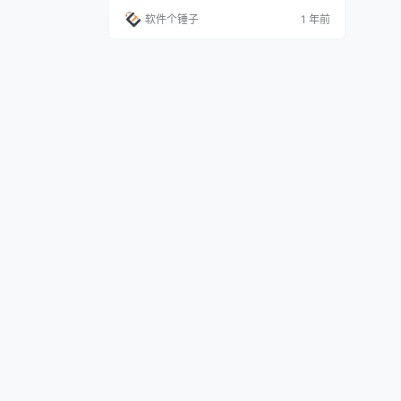
常简单，只需几步就能实现程序隐藏。 功能
软件个锤子
1 年前
简介 这款工具完全免费，无广告，并且是一
个软件，文件大小不到1MB，非常轻便。你
只需运行它，就可以将任意一个程序从 Win
dows 系统中的“应用和功能”或“卸载或更改
程序”页面隐…