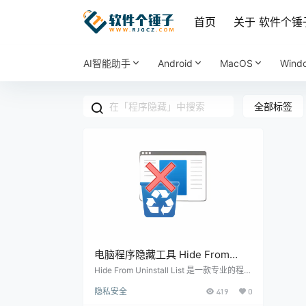
首页
关于 软件个锤
AI智能助手
Android
MacOS
Wind
全部标签
电脑程序隐藏工具 Hide From
Uninstall List v1.1 【软件个锤子
Hide From Uninstall List 是一款专业的程序
隐藏工具，它能够帮助你将电脑中已安装的
·R1944】
隐私安全
419
0
软件从系统的卸载列表中隐藏，防止程序被
误卸载。用户无需手动修改注册表，操作非