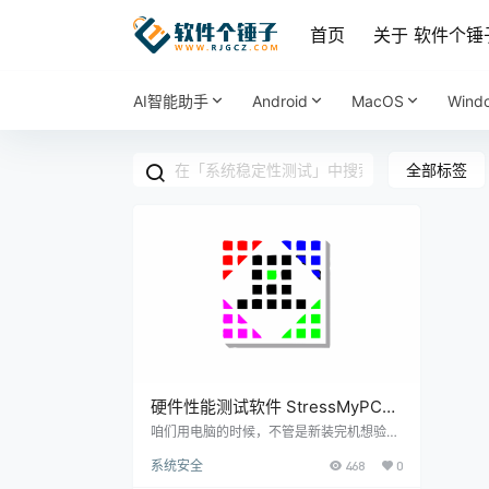
首页
关于 软件个锤
AI智能助手
Android
MacOS
Wind
全部标签
硬件性能测试软件 StressMyPC
v5.69 版【软件个锤子·R4837】
咱们用电脑的时候，不管是新装完机想验证
一下硬件性能、排查潜在的硬件问题，还是
系统安全
468
0
日常维护中检测设备稳不稳定，甚至是专业
运维需要批量测试电脑的承载能力，都需要