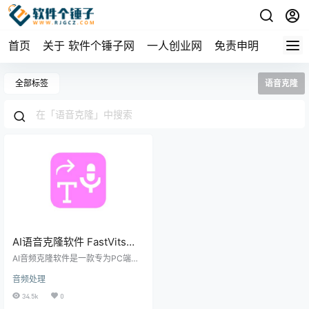
首页
关于 软件个锤子网
一人创业网
免责申明
全部标签
语音克隆
AI语音克隆软件 FastVits
v22 支持TXT文本转克隆声
AI音频克隆软件是一款专为PC端开
音 离线版
发的强大语音克隆工具，可以在本
音频处理
地完全独立运行。这款工具的设计
初衷是为了帮助用户轻松克隆特定
34.5k
0
的语音声色，并将文本内容转换为