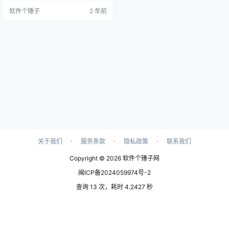
语音输出，其模拟效果与原声极为
软件个锤子
2 年前
相近。令人称赞的是，该软件无需
安装，解压后即可使用，操作简便
快捷。 完全离线运行，随时可用 AI
音频克隆软件不依赖网络连接，完
全在本地计算机上运行。这意味着
您可以随时将任何文本转换为语
音，非常适合制作有声读物或其他
语…
·
·
·
关于我们
服务条款
隐私政策
联系我们
Copyright © 2026
软件个锤子网
闽ICP备2024059974号-2
查询 13 次，耗时 4.2427 秒