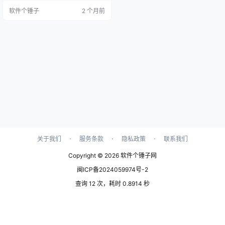
主界面截图 整理视频音频内容的时
软件个锤子
2 个月前
候，你是不是也遇到过这些？ 参加
了一场线上会议或者采访，录了半
个小时的音频，回头想整理成文字
稿，只能一边听一边手动打字，听
一句暂停一下，一小时的录音能整
理一下午。 或者想要给视频加上字
幕，一句一句对着时间轴敲上…
·
·
·
关于我们
服务条款
隐私政策
联系我们
Copyright © 2026
软件个锤子网
闽ICP备2024059974号-2
查询 12 次，耗时 0.8914 秒