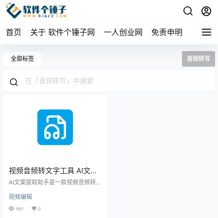
首页
关于 软件个锤子网
一人创业网
免责申明
全部标签
音频转写
视频音频转文字工具 AI文案
提取助手 1.0.0 | 软件个锤子
AI文案提取助手是一款视频音频转文
| R5038
字工具，支持拖拽式操作，可自动
视频编辑
生成字幕、歌词和访谈文本，准确
率高，左侧历史记录自动备份，方
989
0
便随时查阅提取过的内容。 ▲ 软件