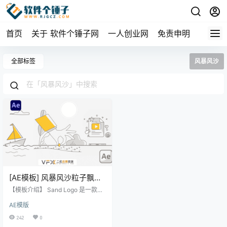
首页
关于 软件个锤子网
一人创业网
免责申明
全部标签
风暴风沙
[AE模板] 风暴风沙粒子飘散
LOGO标志展示动画 Sand
【模板介绍】 Sand Logo 是一款以
Logo
风暴风沙粒子飘散效果为核心的LO
AE模版
GO标志展示动画AE模板。它通过动
态的沙粒消散与汇聚，为您的品牌
242
0
标志或图形带来极具视觉冲击力和