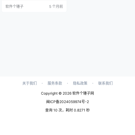
自然感的出场效果。 【模板特点】
软件个锤子
5 个月前
核心效果为风暴风沙粒子飘散与汇
聚。 为LOGO或图形带来极具视觉
冲击力的出场动画。 效果自然流
畅，模拟真实的沙粒动态。 【模板
信息】 ✅ 支持软件：After Effects 2
023 或更高版本 …
·
·
·
关于我们
服务条款
隐私政策
联系我们
Copyright © 2026
软件个锤子网
闽ICP备2024059974号-2
查询 10 次，耗时 0.8271 秒