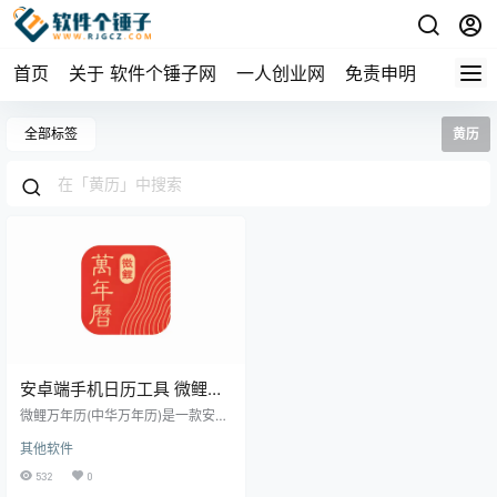
首页
关于 软件个锤子网
一人创业网
免责申明
全部标签
黄历
安卓端手机日历工具 微鲤万
年历 v9.8.3 | 软件个锤子 |
微鲤万年历(中华万年历)是一款安卓
R1774
手机日历工具，融合黄历、天气、
其他软件
日程记事和提醒功能。支持40日天
气预报、黄历宜忌、八字测算、周
532
0
期性提醒等，已去除广告。 ▲ 微鲤