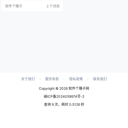
万年历 主界面截图 这事你可能也遇
软件个锤子
2 个月前
到过 想查一下今天是农历几号、适
不适合办喜事，打开手机自带的日
历发现没有黄历功能。或者出门前
想看看未来一周的天气，还得专门
打开天气应用去查。有时候设置了
日程提醒，但过一会儿就被手机里
乱七八糟的通知淹没了。其…
·
·
·
关于我们
服务条款
隐私政策
联系我们
Copyright © 2026
软件个锤子网
闽ICP备2024059974号-2
查询 9 次，耗时 0.5126 秒