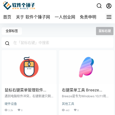
首页
关于 软件个锤子网
一人创业网
免责申明
全部标签
鼠标右键
鼠标右键菜单管理软件
右键菜单工具 Breeze
ContextMenuManager
v0.1.26 【软件个锤子
遇到电脑软件冲突，右键新建只剩
Breeze是专为Windows 10/11用户
v4.0.0.7 版 | 软件个锤子 |
下新建文本的烦恼？别急，我们为
·R3220】
打造的下一代右键菜单美化工具，
硬件设备
其他工具
你找到了一款神奇的软件，它能帮
让你的系统操作体验更现代化！ 核
R2181
你自定义右键菜单，满足你的所有
心技术 基于自主研发的breeze-ui框
3.2k
0
443
0
需求。 功能全面 这款软件是你的右
架 跨平台支持，简洁优雅的设计风