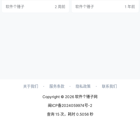
键菜单全能助手，无论是启用、禁
格 流畅的动画效果带来愉悦体验 采
软件个锤子
2 周前
软件个锤子
1 年前
用、修改、添加还是删除，一站式
用现代C++开发 支持NanoVG和Th
解决所有问题。 界面简洁，言支持
orVG双渲染后端 产品亮点 仅2MB
界面清晰，操作简单，支持中文、
超小体积 精致的视觉呈现效果 完美
英文、法文、德文、西班牙文等多
适配Windows 10/11系统 流畅的动
种语言，全球用户都能轻松使用。
画过渡效果 现代化的UI设…
兼容性强大 完美支持Windows 10/1
1的所有版本，包…
·
·
·
关于我们
服务条款
隐私政策
联系我们
Copyright © 2026
软件个锤子网
闽ICP备2024059974号-2
查询 15 次，耗时 0.5056 秒