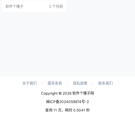
题。 ▲ Adobe Creative Cloud Cle
软件个锤子
2 个月前
aner Tool 运行界面截图 这事你可能
也遇到过 想把电脑上的Photoshop
卸载了重新安装一个新版本，结果
在控制面板里点完卸…
·
·
·
关于我们
服务条款
隐私政策
联系我们
Copyright © 2026
软件个锤子网
闽ICP备2024059974号-2
查询 11 次，耗时 0.5041 秒