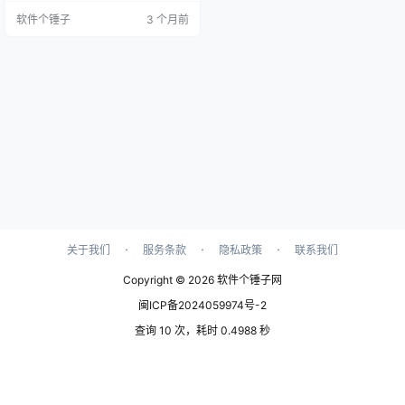
界面截图 你是不是也这样？ 电脑突
软件个锤子
3 个月前
然变卡了，想知道是不是CPU降频
导致的？打开任务管理器只能看到
使用率，看不到实时的运行频率变
化。 给电脑超频后，想验证一下实
际运行频率是否稳定？需要一个轻
量的小工具，不拖慢系统，又能准
确显示出当前CPU的工作…
·
·
·
关于我们
服务条款
隐私政策
联系我们
Copyright © 2026
软件个锤子网
闽ICP备2024059974号-2
查询 10 次，耗时 0.4988 秒