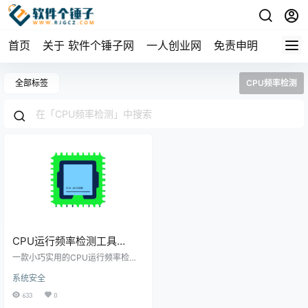
首页
关于 软件个锤子网
一人创业网
免责申明
全部标签
CPU频率检测
CPU运行频率检测工具
CpuFrequenz v4.55 | 软件
一款小巧实用的CPU运行频率检测
个锤子 | R4821
工具，实时监控CPU工作频率，支
系统安全
持循环测试和自定义监测范围。，
轻量不占资源，适合诊断电脑性能
633
0
问题或验证超频稳定性。 ▲ 软件主