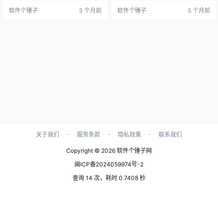
统。 ▲ PDFsam Basic 主界面截图
轻量级工具，核心功能非常聚焦，
软件个锤子
3 个月前
软件个锤子
5 个月前
工作需要处理PDF时，你是不是经
就是分割和提取PDF文件。它支持
常遇到这种事？ 一份几十页的合
你按照指定的页码范围、根据文档
同，你只需要其中几页，却不知道
自带的书签结构，或者识别出的独
怎么单独抽出来；或者手上有好几
立章节，来快速拆分一个庞大的PD
个零散的PDF文件，想合成一个完
F文档。这样一来，你就能高效地管
整的文档发给客…
理电子文档内容，把需要的那部分
精准提取出来，大大提升办公…
·
·
·
关于我们
服务条款
隐私政策
联系我们
Copyright © 2026
软件个锤子网
闽ICP备2024059974号-2
查询 14 次，耗时 0.7408 秒