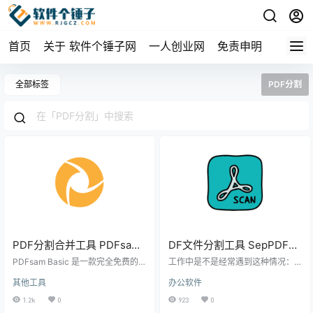
首页
关于 软件个锤子网
一人创业网
免责申明
全部标签
PDF分割
PDF分割合并工具 PDFsam
DF文件分割工具 SepPDF
Basic v6.0.1 | 软件个锤子 |
v3.94 英文版【软件个锤子
PDFsam Basic 是一款完全免费的P
工作中是不是经常遇到这种情况：
R4786
DF分割合并工具，支持将PDF按页
·R4858】
拿到一个几百页的PDF报告、电子
其他工具
办公软件
面拆分成多个文件，或将多个PDF
书或者合同，你只需要其中的某几
合并成一个。操作简单，输出质量
页或者某个章节？SepPDF就是专门
1.2k
0
923
0
高，支持Windows、Mac和Linux系
为解决这个问题而生的。它是一款