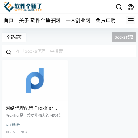
首页
关于 软件个锤子网
一人创业网
免责申明
全部标签
Socks代理
网络代理配置 Proxifier
Win4.14 / Mac3.12【软件个
Proxifier是一款功能强大的网络代理
锤子·R3254】
工具，它能让原本不支持代理的网
网络编程
络应用通过SOCKS或HTTPS代理服
务器运行。无论是简单的代理转发
4.4k
0
还是复杂的代理链配置，Proxifier都