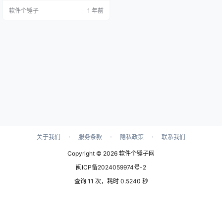
能完美胜任。 核心功能特性 网络支
软件个锤子
1 年前
持 处理所有传出TCP连接 全面支持I
Pv6协议 支持IPv6与IPv4之间的代
理隧道 代理服务器支持 支持SOCK
S4/4A/5协议，带用户认证 支持HT
TPS代理，提供多种认证方式…
·
·
·
关于我们
服务条款
隐私政策
联系我们
Copyright © 2026
软件个锤子网
闽ICP备2024059974号-2
查询 11 次，耗时 0.5240 秒