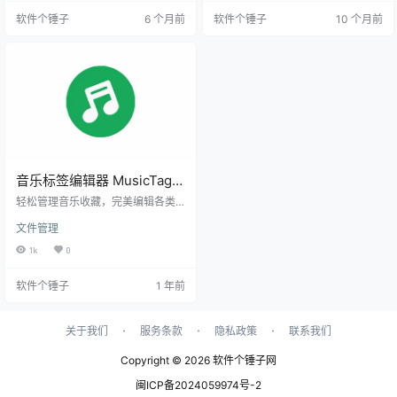
白白，还能编辑歌曲信息，让不同
成百上千首歌曲的标签 🔄 智能自动
软件个锤子
6 个月前
软件个锤子
10 个月前
设备上的歌单都能同步。不管你是
识别 - 自动填充歌曲名、歌手、专
用Windows哪个版本，它都能搞
辑等信息 ✏️ 自定义标签 - 按你的习
定，简单到日常随手整理，复杂到
惯创建专属分类标签 文件整理全攻
专业级的操作，它都能罩得住。 它
略 🔄 智能重命名 - 按标签规则批量
到底能帮你干啥？ 咱们来细数一下
重命名音乐文件 🔍 高级搜索过滤 -
它的看家本领： 1. 把音乐库收拾服
快速定位特定歌曲或专…
帖…
音乐标签编辑器 MusicTag
v1.0.9.0 【软件个锤子
轻松管理音乐收藏，完美编辑各类
·R3146】
音频文件的元数据信息。 全面格式
文件管理
支持 无损音频格式 完美支持FLA
C、APE、WAV等高品质音频格式的
1k
0
标签编辑。 主流音频格式 兼容MP
3、WMA、OGG等常见格式，满足
软件个锤子
1 年前
不同用户需求。 强大的编辑功能 基
础信息编辑：修改歌曲标题、专
辑、艺术家等核心信息 歌词管理：
添加、编辑和同步歌词内容 封面管
·
·
·
关于我们
服务条款
隐私政策
联系我们
理：自定义专辑封面，支持多种图
片格式 批量处理：高效管理大量音
Copyright © 2026
软件个锤子网
乐文件 用户…
闽ICP备2024059974号-2