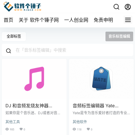
首页
关于 软件个锤子网
一人创业网
免责申明
全部标签
音乐标签编辑
DJ 和音频发烧友神器
音频标签编辑器 Yate
Helium Music Manager
Mac8.3.0【软件个锤子
如果你是个音乐迷、DJ或者对音质
Yate是专为音乐爱好者打造的专业
Premium v17.4.551.0 【软
有追求的朋友，那可得了解一下Heli
·R4176】
标签编辑神器，帮你轻松管理所有
其他工具
其他软件
um Music Manager了。它是个啥都
音乐文件的元数据信息，让凌乱的
件个锤子·R4782】
管的音乐软件大管家，核心就是帮
音乐库变得井井有条！ 批量操作省
985
0
118
0
你把乱七八糟的音乐库收拾得明明
时省力 📁 一键批量编辑 - 同时处理