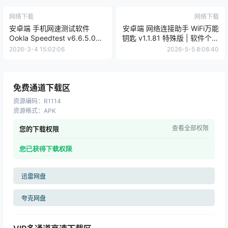
网络下载
网络下载
安卓端 手机网速测试软件
安卓端 网络连接助手 WiFi万能
Ookla Speedtest v6.6.5.0
钥匙 v1.1.81 特殊版 | 软件个锤
【软件个锤子·R1117】
子 | R4576
2026-3-4 15:02:06
2026-5-5 8:08:40
免费通道下载区
资源编码
：
R1114
资源格式
：
APK
查看全部权限
您的下载权限
您已获得下载权限
迅雷网盘
夸克网盘