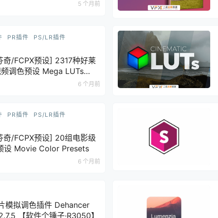
5 个月前
件
PR插件
PS/LR插件
达芬奇/FCPX预设] 2317种好莱
调色预设 Mega LUTs
9个转场
6 个月前
件
PR插件
PS/LR插件
达芬奇/FCPX预设] 20组电影级
Movie Color Presets
6 个月前
胶片模拟调色插件 Dehancer
 v2.7.5 【软件个锤子·R3050】