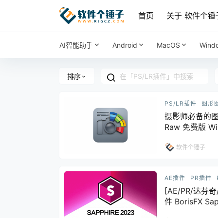
首页
关于 软件个锤
AI智能助手
Android
MacOS
Wind
排序
PS/LR插件
图形
摄影师必备的图片
Raw 免费版 Win1
锤子 | R1017
软件个锤子
AE插件
PR插件
[AE/PR/达芬
件 BorisFX Sap
Adobe/OFX/P