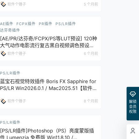
LUTs Pack
软件个锤子
5 个月前
AE插件
FCPX插件
PR插件
PS/LR插件
达芬奇插件
[AE/PR/达芬奇/FCPX/PS等LUT预设] 120种
大气动作电影流行复古黑白视频调色预设
Cinematic LUTs
软件个锤子
6 个月前
PS/LR插件
蓝宝石视觉特效插件 Boris FX Sapphire for
PS/LR Win2026.0.1 / Mac2025.51【软件个
锤子·R4054】
软件个锤子
8 个月前
解锁
会员
权限
PS/LR插件
[PS/LR插件]Photoshop（PS）亮度蒙版插
件 Lumenzia 免费版 Win11.8.10 /