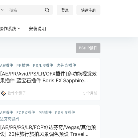
登录
快速注册
操作系统
安装说明
PS/LR插件
AE插件
PR插件
PS/LR插件
达芬奇插件
[AE/PR/Avid/PS/LR/OFX插件]多功能视觉效
果插件 蓝宝石插件 Boris FX Sapphire
Plug-ins Win2026.01 / Mac2019.0 【软件
软件个锤子
5 个月前
个锤子·R2260】
AE插件
FCPX插件
PR插件
PS/LR插件
达芬奇插件
[AE/PR/PS/LR/FCPX/达芬奇/Vegas/其他预
设] 20种旅行旅拍风景调色预设 Travel