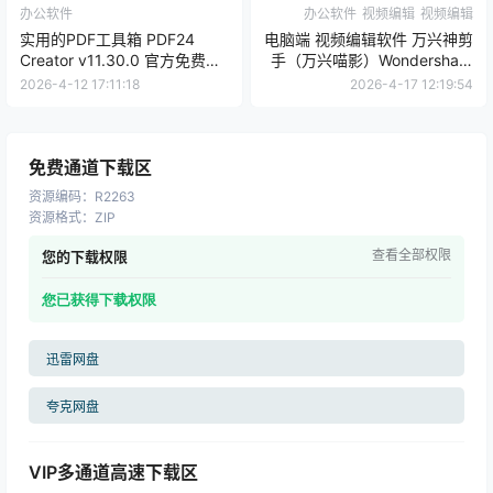
办公软件
办公软件
视频编辑
视频编辑
实用的PDF工具箱 PDF24
电脑端 视频编辑软件 万兴神剪
Creator v11.30.0 官方免费版
手（万兴喵影）Wondershare
| 软件个锤子 | R1161
Filmora Win15.3.20.18660 /
2026-4-12 17:11:18
2026-4-17 12:19:54
Mac12.4.32 | 软件个锤子 |
R1076
免费通道下载区
资源编码
：
R2263
资源格式
：
ZIP
查看全部权限
您的下载权限
您已获得下载权限
迅雷网盘
夸克网盘
VIP多通道高速下载区