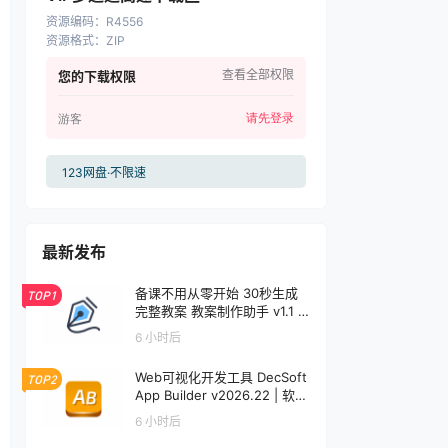
资源编码
：
R4556
资源格式
：
ZIP
查看全部权限
您的下载权限
请先登录
游客
123网盘·不限速
最新发布
备课不用从零开始 30秒生成
TOP1
完整教案 教案制作助手 v1.1 |
软件个锤子 | S1001
6 小时后
Web可视化开发工具 DecSoft
TOP2
App Builder v2026.22 | 软件
个锤子 | R5092
6 小时后