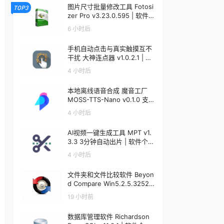
图片尺寸批量修改工具 Fotosi
TOP3
zer Pro v3.23.0.595 | 软件个
锤子 | R5091
6 小时后
手机自动点击与真实触摸互不
干扰 大神连点器 v1.0.2.1 | 软
件个锤子 | R5090
4 小时后
本地离线语音合成 魔音工厂
MOSS-TTS-Nano v0.1.0 支
持声音克隆 | 软件个锤子 | R5
4 小时后
089
AI视频一键生成工具 MPT v1.
3.3 3分钟自动出片 | 软件个锤
子 | R5088
4 小时后
文件夹和文件比较软件 Beyon
d Compare Win5.2.5.32528
/ Mac5.1.1.31157 | 软件个锤子
19 小时前
| R1599
数据库管理软件 Richardson