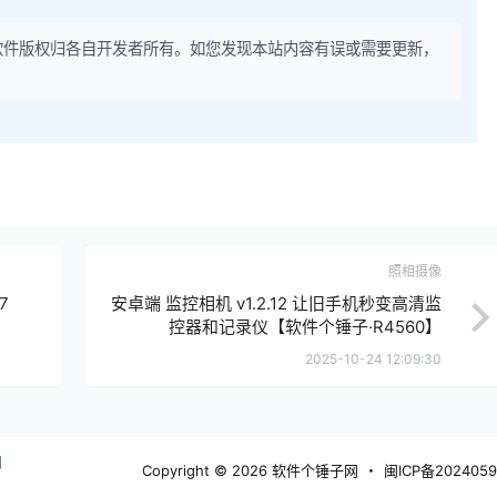
软件版权归各自开发者所有。如您发现本站内容有误或需要更新，
照相摄像
7
安卓端 监控相机 v1.2.12 让旧手机秒变高清监
控器和记录仪【软件个锤子·R4560】
2025-10-24 12:09:30
们
Copyright © 2026
软件个锤子网
・
闽ICP备2024059