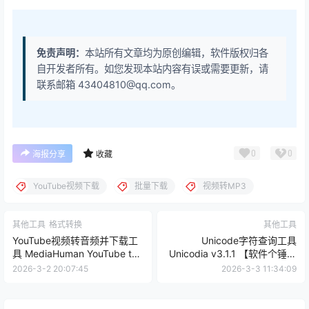
免责声明：
本站所有文章均为原创编辑，软件版权归各
自开发者所有。如您发现本站内容有误或需要更新，请
联系邮箱 43404810@qq.com。
0
0
海报分享
收藏
YouTube视频下载
批量下载
视频转MP3
其他工具
格式转换
其他工具
YouTube视频转音频并下载工
Unicode字符查询工具
具 MediaHuman YouTube to
Unicodia v3.1.1 【软件个锤子
MP3 v3.9.18(2802) 【软件个
·R4752】
2026-3-2 20:07:45
2026-3-3 11:34:09
锤子·R4761】