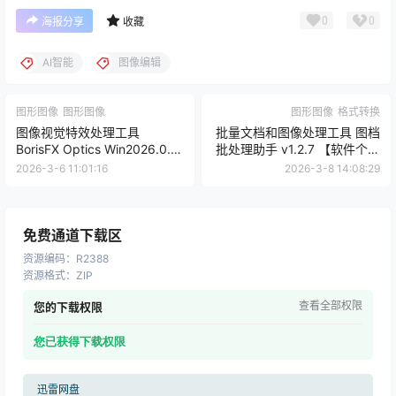
0
0
海报分享
收藏
AI智能
图像编辑
图形图像
图形图像
图形图像
格式转换
图像视觉特效处理工具
批量文档和图像处理工具 图档
BorisFX Optics Win2026.0.1 /
批处理助手 v1.2.7 【软件个锤
Mac2026.0.1【软件个锤子
子·R4758】
2026-3-6 11:01:16
2026-3-8 14:08:29
·R2558】
免费通道下载区
资源编码
：
R2388
资源格式
：
ZIP
查看全部权限
您的下载权限
您已获得下载权限
迅雷网盘