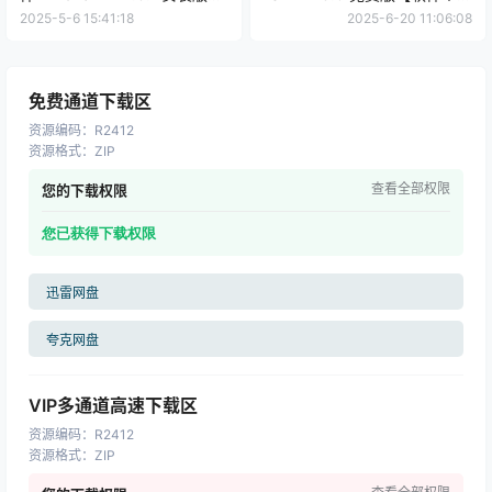
【软件个锤子·R3296】
子·R4159】
2025-5-6 15:41:18
2025-6-20 11:06:08
免费通道下载区
资源编码
：
R2412
资源格式
：
ZIP
查看全部权限
您的下载权限
您已获得下载权限
迅雷网盘
夸克网盘
VIP多通道高速下载区
资源编码
：
R2412
资源格式
：
ZIP