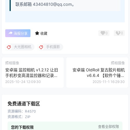
联系邮箱 43404810@qq.com。
0
0
海报分享
收藏
大光圈相机
手机摄影
照相摄像
照相摄像
安卓端 监控相机 v1.2.12 让旧
安卓端 OldRoll 复古胶片相机
手机秒变高清监控器和记录仪
v6.6.4 【软件个锤子
【软件个锤子·R4560】
·R4569】
2025-10-24 12:09:30
2025-11-1 16:29:30
免费通道下载区
资源编码
：
R4570
资源格式
：
ZIP
查看全部权限
您的下载权限