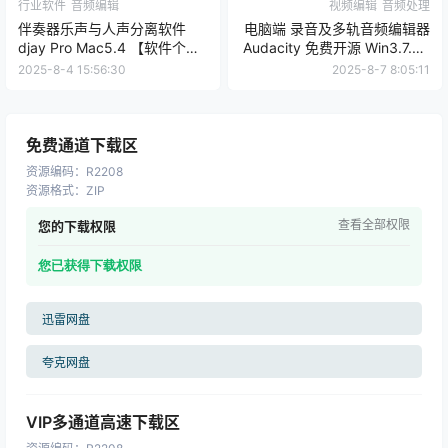
行业软件
音频编辑
视频编辑
音频处理
伴奏器乐声与人声分离软件
电脑端 录音及多轨音频编辑器
djay Pro Mac5.4 【软件个锤
Audacity 免费开源 Win3.7.5 /
子·R4343】
Mac3.7.4【软件个锤子
2025-8-4 15:56:30
2025-8-7 8:05:11
·R1570】
免费通道下载区
资源编码
：
R2208
资源格式
：
ZIP
查看全部权限
您的下载权限
您已获得下载权限
迅雷网盘
夸克网盘
VIP多通道高速下载区