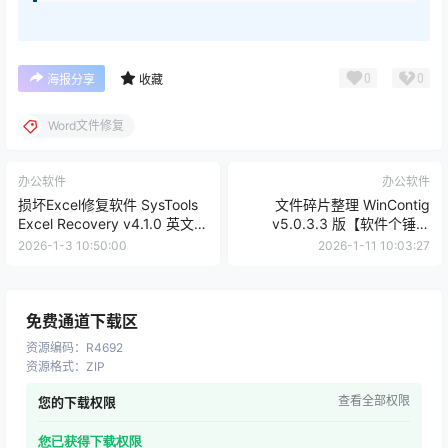
0
0
海报分享
收藏
Word文件修复
办公软件
办公软件
损坏Excel修复软件 SysTools
文件碎片整理 WinContig
Excel Recovery v4.1.0 英文版
v5.0.3.3 版【软件个锤子
【软件个锤子·R4691】
·R4710】
2026-1-3 10:50:00
2026-1-11 10:03:27
免费通道下载区
资源编码
：
R4692
资源格式
：
ZIP
查看全部权限
您的下载权限
您已获得下载权限