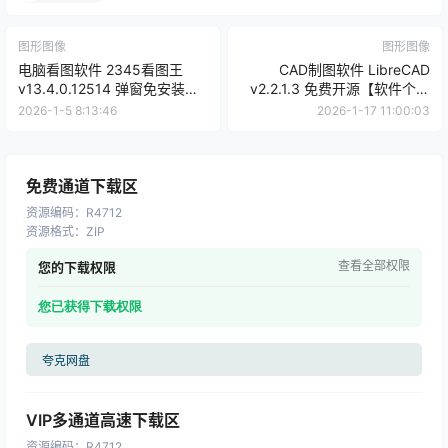
快速预览
图形图像
图形图像
电脑看图软件 2345看图王
CAD制图软件 LibreCAD
v13.4.0.12514 弹窗免安装
v2.2.1.3 免费开源【软件个锤
【软件个锤子·R2093】
子·R4717】
2026-1-5 8:13:46
2026-1-17 11:00:03
免费通道下载区
资源编码
：
R4712
资源格式
：
ZIP
查看全部权限
您的下载权限
您已获得下载权限
夸克网盘
VIP多通道高速下载区