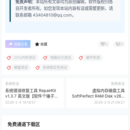
免责声明：
本站所有文章均为原创编辑，软件版权归各
自开发者所有。如您发现本站内容有误或需要更新，请
联系邮箱 43404810@qq.com。
0
0
海报分享
收藏
CPU内存测试
电脑压力测试
硬件检测
硬盘测试
系统稳定性测试
系统安全
系统安全
系统错误修复工具 RepairKit
虚拟内存磁盘工具
v1.3.7 英文版【软件个锤子
SoftPerfect RAM Disk v26.2
·R4826】
【软件个锤子·R4845】
2026-2-4 19:18:57
2026-2-6 21:08:27
免费通道下载区