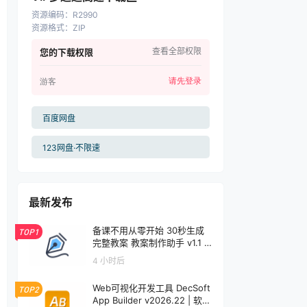
资源编码
：
R2990
资源格式
：
ZIP
查看全部权限
您的下载权限
请先登录
游客
百度网盘
123网盘·不限速
最新发布
备课不用从零开始 30秒生成
TOP1
完整教案 教案制作助手 v1.1 |
软件个锤子 | S1001
4 小时后
Web可视化开发工具 DecSoft
TOP2
App Builder v2026.22 | 软件