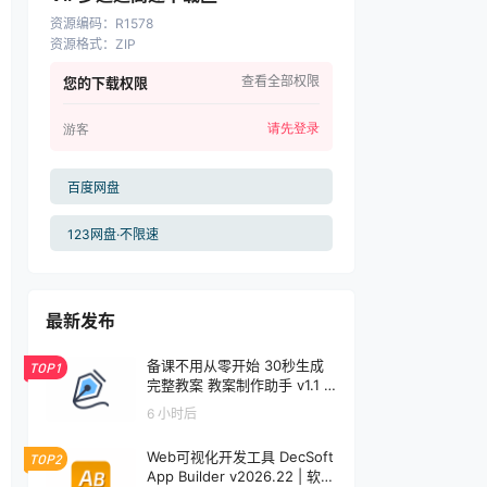
资源编码
：
R1578
资源格式
：
ZIP
查看全部权限
您的下载权限
请先登录
游客
百度网盘
123网盘·不限速
最新发布
备课不用从零开始 30秒生成
TOP1
完整教案 教案制作助手 v1.1 |
软件个锤子 | S1001
6 小时后
Web可视化开发工具 DecSoft
TOP2
App Builder v2026.22 | 软件